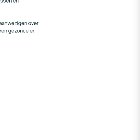
lessen en
aanwezigen over
 een gezonde en