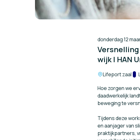
donderdag 12 maart
Versnelling
wijk | HAN 
Locatie:
Lifeport zaal
Tr
Hoe zorgen we ervo
daadwerkelijk land
beweging te versn
Tijdens deze wor
en aanjager van s
praktijkpartners,