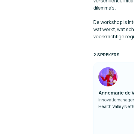
verschillende init
dilemma’s.
De workshop is int
wat werkt, wat sc
veerkrachtige regi
2 SPREKERS
Annemarie de V
Innovatiemanage
Health Valley Net