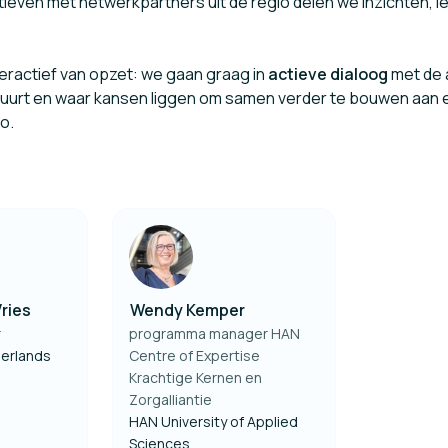
iatieven met netwerkpartners uit de regio delen we inzichten, 
eractief van opzet: we gaan graag in
actieve dialoog
met de 
huurt en waar kansen liggen om samen verder te bouwen aan
o.
ries
Wendy Kemper
r
programma manager HAN
herlands
Centre of Expertise
Krachtige Kernen en
Zorgalliantie
HAN University of Applied
Sciences