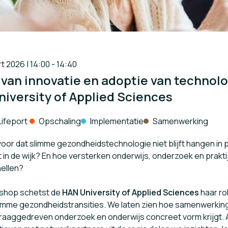
 2026 | 14:00 - 14:40
 van innovatie en adoptie van technolo
University of Applied Sciences
ack:
Lifeport
Opschaling
Implementatie
Samenwerking
or dat slimme gezondheidstechnologie niet blijft hangen in p
t in de wijk? En hoe versterken onderwijs, onderzoek en prakti
ellen?
kshop schetst de
HAN University of Applied Sciences
haar ro
limme gezondheidstransities. We laten zien hoe samenwerkin
 vraaggedreven onderzoek en onderwijs concreet vorm krijgt. 