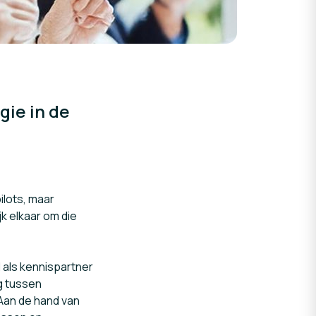
gie in de
ilots, maar
jk elkaar om die
l als kennispartner
g tussen
Aan de hand van