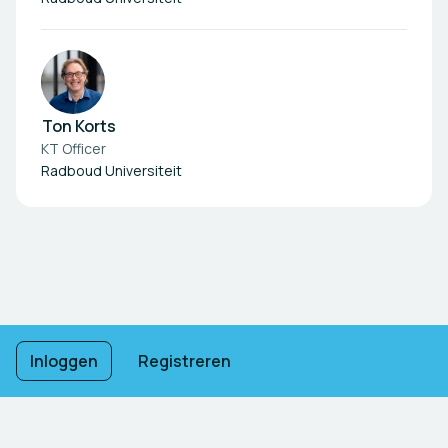
Ton Korts
KT Officer
Radboud Universiteit
Voettekstnavigatie
Gebruiksvoorwaarden
Inloggen
Registreren
Privacybeleid
Imprint
Cookie-instellingen