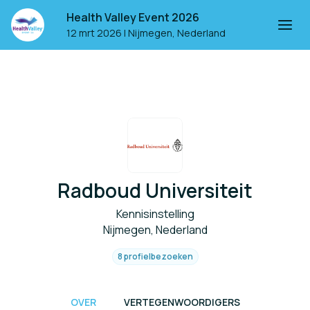
Health Valley Event 2026
12 mrt 2026
|
Nijmegen, Nederland
Radboud Universiteit
Kennisinstelling
Nijmegen, Nederland
8 profielbezoeken
OVER
VERTEGENWOORDIGERS