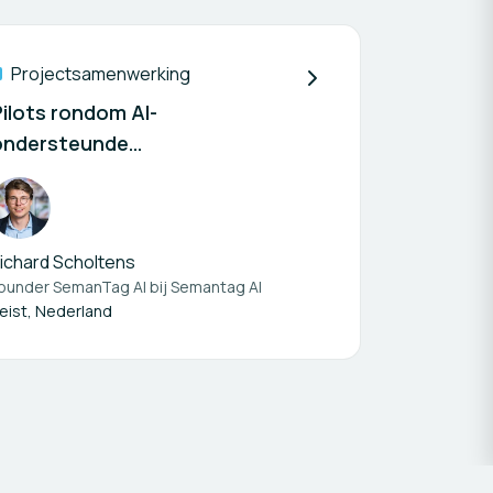
Projectsamenwerking
Pilots rondom AI-
ondersteunde
ennisontsluiting in de zorg
ichard Scholtens
ounder SemanTag AI bij
Semantag AI
Roessingh Centrum voor Reva
eist, Nederland