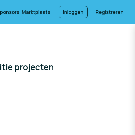
ponsors
Marktplaats
Inloggen
Registreren
tie projecten