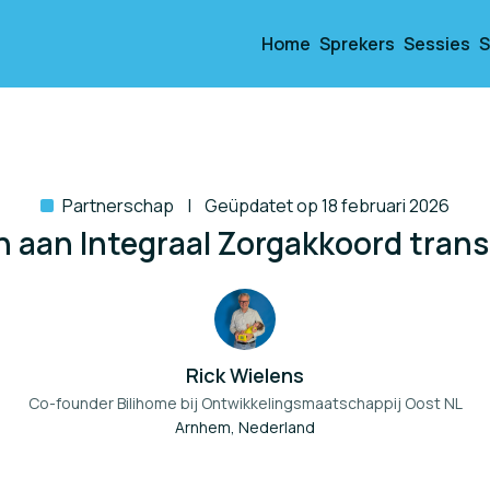
Home
Sprekers
Sessies
S
Partnerschap
Geüpdatet op 18 februari 2026
aan Integraal Zorgakkoord transi
Rick Wielens
Co-founder Bilihome bij
Ontwikkelingsmaatschappij Oost NL
Arnhem, Nederland