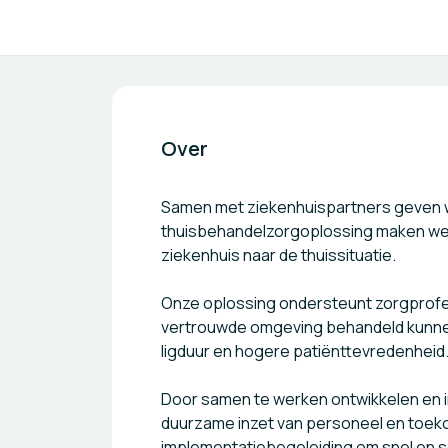
Over
Samen met ziekenhuispartners geven wij
thuisbehandelzorgoplossing maken we he
ziekenhuis naar de thuissituatie.
Onze oplossing ondersteunt zorgprofess
vertrouwde omgeving behandeld kunnen 
ligduur en hogere patiënttevredenheid
Door samen te werken ontwikkelen en i
duurzame inzet van personeel en toek
implementatiebegeleiding om snel en sc