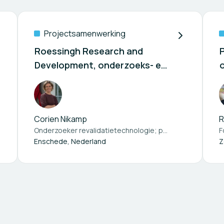
Projectsamenwerking
Roessingh Research and
Development, onderzoeks- en
innovatieafdeling van
k
Roessingh, Centrum voor
Revalidatie
Corien Nikamp
R
Onderzoeker revalidatietechnologie; programmamanager Roessingh Diagnostisch Centrum bij
F
Enschede, Nederland
Z