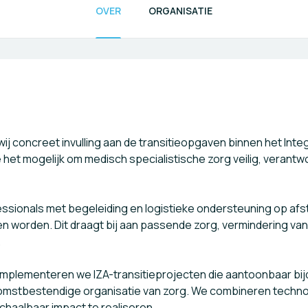
OVER
ORGANISATIE
 concreet invulling aan de transitieopgaven binnen het Inte
t mogelijk om medisch specialistische zorg veilig, verantwoo
ionals met begeleiding en logistieke ondersteuning op afstan
worden. Dit draagt bij aan passende zorg, vermindering van 
.
mplementeren we IZA-transitieprojecten die aantoonbaar bijd
omstbestendige organisatie van zorg. We combineren techn
haalbaar impact te realiseren.